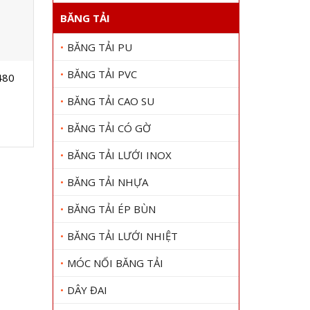
BĂNG TẢI
BĂNG TẢI PU
BĂNG TẢI PVC
480
Dây curoa SAN XING 480PL
Dây cu
Gọi 0909 1000 22
Gọi
BĂNG TẢI CAO SU
Xem chi tiết
BĂNG TẢI CÓ GỜ
BĂNG TẢI LƯỚI INOX
BĂNG TẢI NHỰA
BĂNG TẢI ÉP BÙN
BĂNG TẢI LƯỚI NHIỆT
MÓC NỐI BĂNG TẢI
DÂY ĐAI