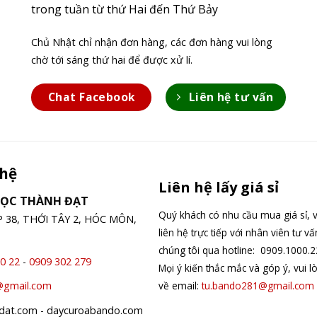
trong tuần từ thứ Hai đến Thứ Bảy
Chủ Nhật chỉ nhận đơn hàng, các đơn hàng vui lòng
chờ tới sáng thứ hai để được xử lí.
Chat Facebook
Liên hệ tư vấn
 hệ
Liên hệ lấy giá sỉ
GỌC THÀNH ĐẠT
Quý khách có nhu cầu mua giá sỉ, v
ỆP 38, THỚI TÂY 2, HÓC MÔN,
liên hệ trực tiếp với nhân viên tư v
chúng tôi qua hotline: 0909.1000.2
0 22
-
0909 302 279
Mọi ý kiến thắc mắc và góp ý, vui l
về email:
tu.bando281@gmail.com
@gmail.com
hdat.com - daycuroabando.com