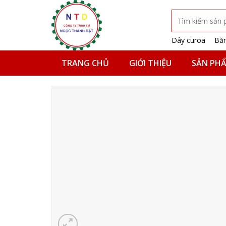
Skip
Tìm
to
kiếm:
content
Dây curoa
Băn
TRANG CHỦ
GIỚI THIỆU
SẢN PH