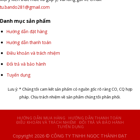
tu.bando281@gmail.com
Danh mục sản phẩm
Hướng dẫn đặt hàng
Hướng dẫn thanh toán
Điều khoản và trách nhiệm
Đổi trả và bảo hành
Tuyển dụng
Lưu ý: * Chúng tôi cam kết sản phẩm có nguồn gốc rõ ràng CO, CQ hợp
pháp. Chịu trách nhiệm về sản phẩm chúng tôi phân phối.
HƯỚNG DẪN MUA HÀNG
HƯỚNG DẪN THANH TOÁN
ĐIỀU KHOẢN VÀ TRÁCH NHIỆM
ĐỔI TRẢ VÀ BẢO HÀNH
TUYỂN DỤNG
Copyright 2026 © CÔNG TY TNHH NGỌC THÀNH ĐẠT