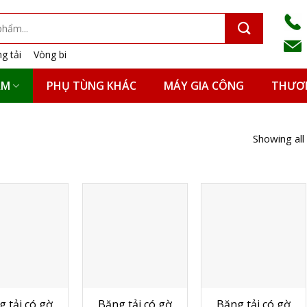
g tải
Vòng bi
ẨM
PHỤ TÙNG KHÁC
MÁY GIA CÔNG
THƯƠN
Showing all
g tải có gờ
Băng tải có gờ
Băng tải có gờ