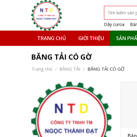
Skip
Tìm
to
kiếm:
content
Dây curoa
Băn
TRANG CHỦ
GIỚI THIỆU
SẢN PH
BĂNG TẢI CÓ GỜ
Trang chủ
/
BĂNG TẢI
/
BĂNG TẢI CÓ GỜ
Băn