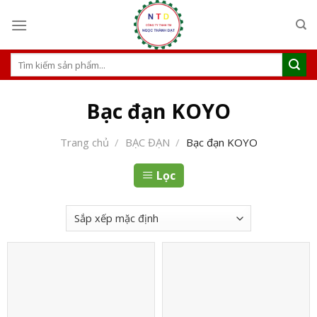
S
k
i
p
T
ì
t
m
o
k
Bạc đạn KOYO
c
i
ế
o
m
Trang chủ
/
BẠC ĐẠN
/
Bạc đạn KOYO
n
:
t
Lọc
e
n
t