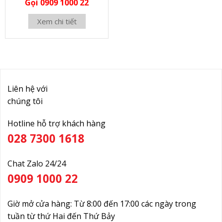
Gọi 0909 1000 22
Xem chi tiết
Liên hệ với
chúng tôi
Hotline hỗ trợ khách hàng
028 7300 1618
Chat Zalo 24/24
0909 1000 22
Giờ mở cửa hàng: Từ 8:00 đến 17:00 các ngày trong
tuần từ thứ Hai đến Thứ Bảy