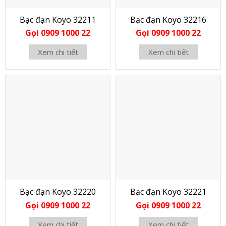
Bạc đạn Koyo 32211
Bạc đạn Koyo 32216
Gọi 0909 1000 22
Gọi 0909 1000 22
Xem chi tiết
Xem chi tiết
Bạc đạn Koyo 32220
Bạc đạn Koyo 32221
Gọi 0909 1000 22
Gọi 0909 1000 22
Xem chi tiết
Xem chi tiết