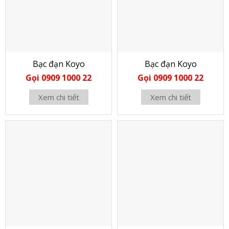
Bạc đạn Koyo
Bạc đạn Koyo
Gọi 0909 1000 22
Gọi 0909 1000 22
Xem chi tiết
Xem chi tiết