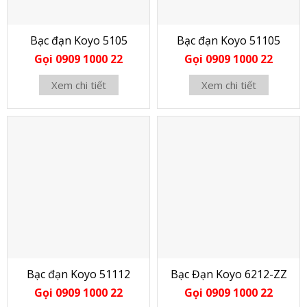
Bạc đạn Koyo 5105
Bạc đạn Koyo 51105
Gọi 0909 1000 22
Gọi 0909 1000 22
Xem chi tiết
Xem chi tiết
Bạc đạn Koyo 51112
Bạc Đạn Koyo 6212-ZZ
Gọi 0909 1000 22
Gọi 0909 1000 22