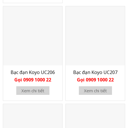
Bạc đạn Koyo UC206
Bạc đạn Koyo UC207
Gọi 0909 1000 22
Gọi 0909 1000 22
Xem chi tiết
Xem chi tiết