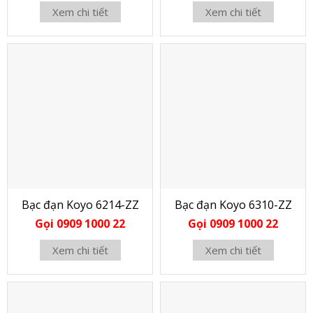
Xem chi tiết
Xem chi tiết
Bạc đạn Koyo 6214-ZZ
Bạc đạn Koyo 6310-ZZ
Gọi 0909 1000 22
Gọi 0909 1000 22
Xem chi tiết
Xem chi tiết