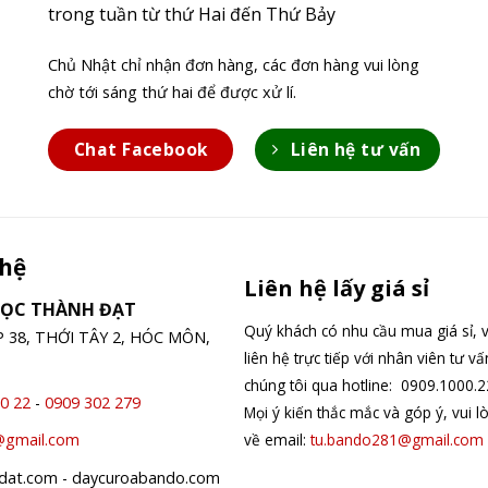
trong tuần từ thứ Hai đến Thứ Bảy
Chủ Nhật chỉ nhận đơn hàng, các đơn hàng vui lòng
chờ tới sáng thứ hai để được xử lí.
Chat Facebook
Liên hệ tư vấn
 hệ
Liên hệ lấy giá sỉ
GỌC THÀNH ĐẠT
Quý khách có nhu cầu mua giá sỉ, v
ỆP 38, THỚI TÂY 2, HÓC MÔN,
liên hệ trực tiếp với nhân viên tư v
chúng tôi qua hotline: 0909.1000.2
0 22
-
0909 302 279
Mọi ý kiến thắc mắc và góp ý, vui l
về email:
tu.bando281@gmail.com
@gmail.com
hdat.com - daycuroabando.com