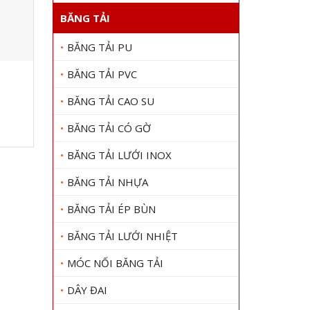
BĂNG TẢI
BĂNG TẢI PU
BĂNG TẢI PVC
Dây curoa Bando 1250DH
Dây curo
Gọi 0909 1000 22
Gọi
BĂNG TẢI CAO SU
Xem chi tiết
BĂNG TẢI CÓ GỜ
BĂNG TẢI LƯỚI INOX
BĂNG TẢI NHỰA
BĂNG TẢI ÉP BÙN
BĂNG TẢI LƯỚI NHIỆT
MÓC NỐI BĂNG TẢI
DÂY ĐAI