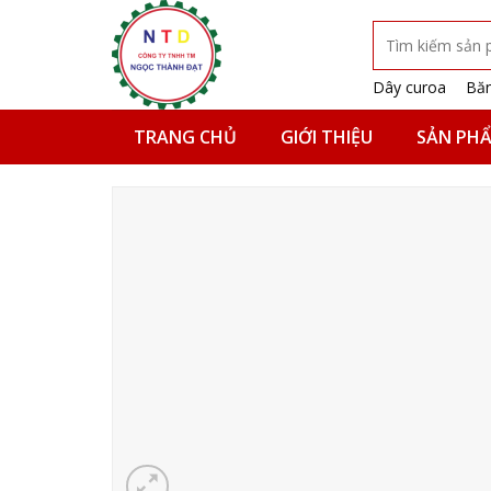
Skip
Tìm
to
kiếm:
content
Dây curoa
Băn
TRANG CHỦ
GIỚI THIỆU
SẢN PH