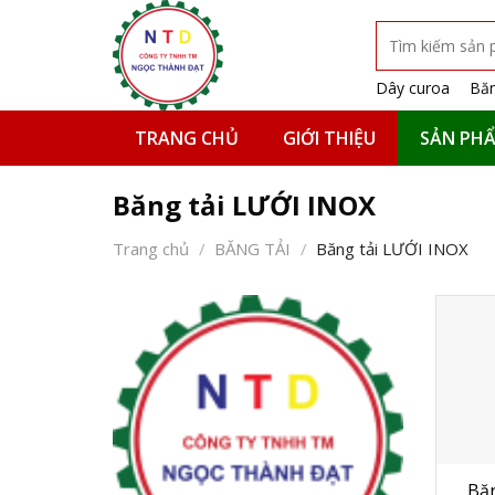
Skip
Tìm
to
kiếm:
content
Dây curoa
Băn
TRANG CHỦ
GIỚI THIỆU
SẢN PH
Băng tải LƯỚI INOX
Trang chủ
/
BĂNG TẢI
/
Băng tải LƯỚI INOX
Băn