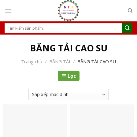
S
k
i
p
T
ì
t
m
o
k
BĂNG TẢI CAO SU
c
i
ế
o
m
Trang chủ
/
BĂNG TẢI
/
BĂNG TẢI CAO SU
n
:
t
Lọc
e
n
t