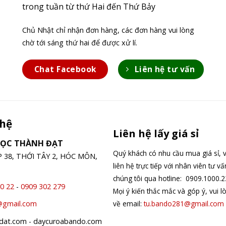
trong tuần từ thứ Hai đến Thứ Bảy
Chủ Nhật chỉ nhận đơn hàng, các đơn hàng vui lòng
chờ tới sáng thứ hai để được xử lí.
Chat Facebook
Liên hệ tư vấn
 hệ
Liên hệ lấy giá sỉ
GỌC THÀNH ĐẠT
Quý khách có nhu cầu mua giá sỉ, v
ỆP 38, THỚI TÂY 2, HÓC MÔN,
liên hệ trực tiếp với nhân viên tư v
chúng tôi qua hotline: 0909.1000.2
0 22
-
0909 302 279
Mọi ý kiến thắc mắc và góp ý, vui l
về email:
tu.bando281@gmail.com
@gmail.com
hdat.com - daycuroabando.com