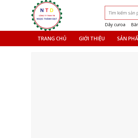
Skip
Tìm
to
kiếm:
content
Dây curoa
Băn
TRANG CHỦ
GIỚI THIỆU
SẢN PH