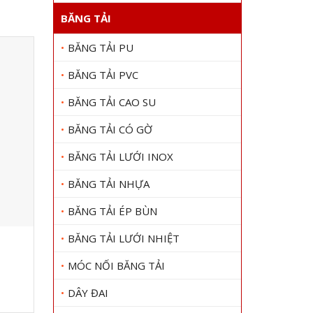
BĂNG TẢI
BĂNG TẢI PU
BĂNG TẢI PVC
BĂNG TẢI CAO SU
BĂNG TẢI CÓ GỜ
BĂNG TẢI LƯỚI INOX
BĂNG TẢI NHỰA
BĂNG TẢI ÉP BÙN
BĂNG TẢI LƯỚI NHIỆT
Băng tải lưới inox XÍCH2062
Băn
Gọi 0909 1000 22
Gọi
MÓC NỐI BĂNG TẢI
Xem chi tiết
DÂY ĐAI