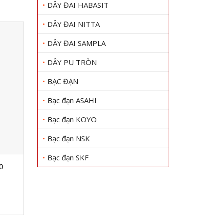
DÂY ĐAI HABASIT
DÂY ĐAI NITTA
DÂY ĐAI SAMPLA
DÂY PU TRÒN
BẠC ĐẠN
Bạc đạn ASAHI
Bạc đạn KOYO
Bạc đạn NSK
Bạc đạn SKF
0
Dây curoa Optibelt SPA1157
Dây curoa
Gọi 0909 1000 22
Gọi
Xem chi tiết