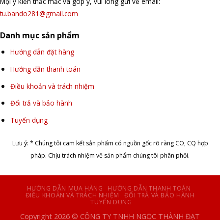
Mọi ý kiến thắc mắc và góp ý, vui lòng gửi về email:
tu.bando281@gmail.com
Danh mục sản phẩm
Hướng dẫn đặt hàng
Hướng dẫn thanh toán
Điều khoản và trách nhiệm
Đổi trả và bảo hành
Tuyển dụng
Lưu ý: * Chúng tôi cam kết sản phẩm có nguồn gốc rõ ràng CO, CQ hợp
pháp. Chịu trách nhiệm về sản phẩm chúng tôi phân phối.
HƯỚNG DẪN MUA HÀNG
HƯỚNG DẪN THANH TOÁN
ĐIỀU KHOẢN VÀ TRÁCH NHIỆM
ĐỔI TRẢ VÀ BẢO HÀNH
TUYỂN DỤNG
Copyright 2026 © CÔNG TY TNHH NGỌC THÀNH ĐẠT