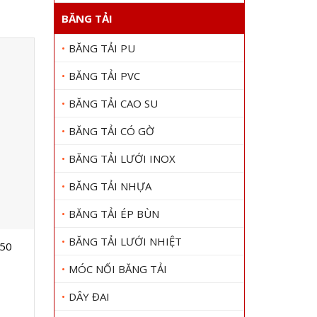
BĂNG TẢI
BĂNG TẢI PU
BĂNG TẢI PVC
BĂNG TẢI CAO SU
BĂNG TẢI CÓ GỜ
BĂNG TẢI LƯỚI INOX
BĂNG TẢI NHỰA
BĂNG TẢI ÉP BÙN
BĂNG TẢI LƯỚI NHIỆT
50
Dây curoa Bando SPZ1270
DÂY CUR
Gọi 0909 1000 22
Gọi
MÓC NỐI BĂNG TẢI
Xem chi tiết
DÂY ĐAI