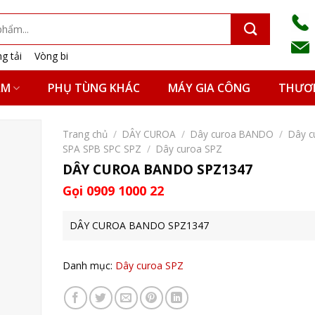
g tải
Vòng bi
ẨM
PHỤ TÙNG KHÁC
MÁY GIA CÔNG
THƯƠN
Trang chủ
/
DÂY CUROA
/
Dây curoa BANDO
/
Dây c
SPA SPB SPC SPZ
/
Dây curoa SPZ
DÂY CUROA BANDO SPZ1347
Gọi 0909 1000 22
DÂY CUROA BANDO SPZ1347
Danh mục:
Dây curoa SPZ