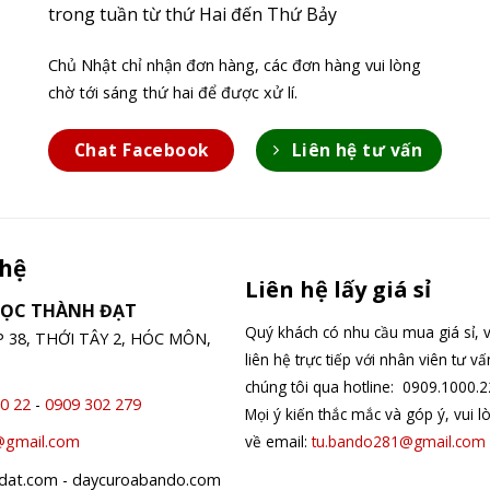
trong tuần từ thứ Hai đến Thứ Bảy
Chủ Nhật chỉ nhận đơn hàng, các đơn hàng vui lòng
chờ tới sáng thứ hai để được xử lí.
Chat Facebook
Liên hệ tư vấn
 hệ
Liên hệ lấy giá sỉ
GỌC THÀNH ĐẠT
Quý khách có nhu cầu mua giá sỉ, v
ỆP 38, THỚI TÂY 2, HÓC MÔN,
liên hệ trực tiếp với nhân viên tư v
chúng tôi qua hotline: 0909.1000.2
0 22
-
0909 302 279
Mọi ý kiến thắc mắc và góp ý, vui l
về email:
tu.bando281@gmail.com
@gmail.com
hdat.com - daycuroabando.com