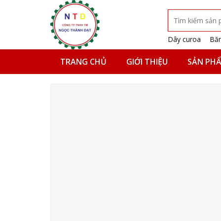
Skip
Tìm
to
kiếm:
content
Dây curoa
Băn
TRANG CHỦ
GIỚI THIỆU
SẢN PH