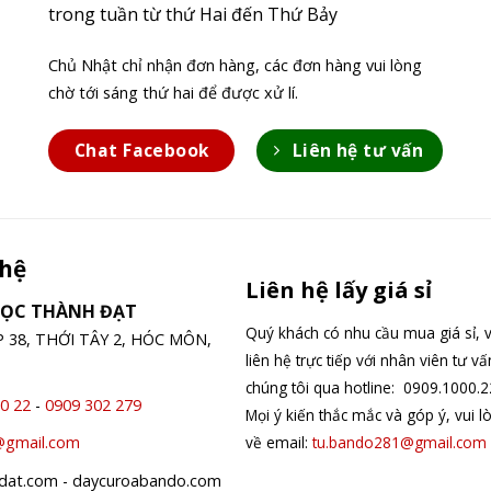
trong tuần từ thứ Hai đến Thứ Bảy
Chủ Nhật chỉ nhận đơn hàng, các đơn hàng vui lòng
chờ tới sáng thứ hai để được xử lí.
Chat Facebook
Liên hệ tư vấn
 hệ
Liên hệ lấy giá sỉ
GỌC THÀNH ĐẠT
Quý khách có nhu cầu mua giá sỉ, v
ỆP 38, THỚI TÂY 2, HÓC MÔN,
liên hệ trực tiếp với nhân viên tư v
chúng tôi qua hotline: 0909.1000.2
0 22
-
0909 302 279
Mọi ý kiến thắc mắc và góp ý, vui l
về email:
tu.bando281@gmail.com
@gmail.com
hdat.com - daycuroabando.com