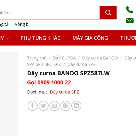
g tải
Vòng bi
ẨM
PHỤ TÙNG KHÁC
MÁY GIA CÔNG
THƯƠN
Trang chủ
/
DÂY CUROA
/
Dây curoa BANDO
/
Dây c
SPA SPB SPC SPZ
/
Dây curoa SPZ
Dây curoa BANDO SPZ587LW
Gọi 0909 1000 22
Danh mục:
Dây curoa SPZ