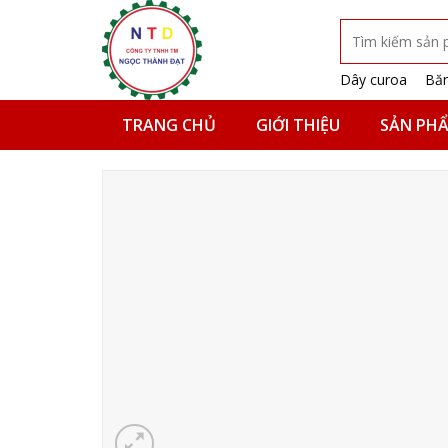
Skip
Tìm
to
kiếm:
content
Dây curoa
Băn
TRANG CHỦ
GIỚI THIỆU
SẢN PH