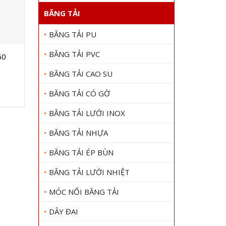
BĂNG TẢI
BĂNG TẢI PU
BĂNG TẢI PVC
60
DÂY CUROA BANDO SPZ2100
Dây cu
Gọi 0909 1000 22
Gọi
BĂNG TẢI CAO SU
Xem chi tiết
BĂNG TẢI CÓ GỜ
BĂNG TẢI LƯỚI INOX
BĂNG TẢI NHỰA
BĂNG TẢI ÉP BÙN
BĂNG TẢI LƯỚI NHIỆT
MÓC NỐI BĂNG TẢI
DÂY ĐAI