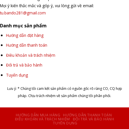
Mọi ý kiến thắc mắc và góp ý, vui lòng gửi về email:
tu.bando281@gmail.com
Danh mục sản phẩm
Hướng dẫn đặt hàng
Hướng dẫn thanh toán
Điều khoản và trách nhiệm
Đổi trả và bảo hành
Tuyển dụng
Lưu ý: * Chúng tôi cam kết sản phẩm có nguồn gốc rõ ràng CO, CQ hợp
pháp. Chịu trách nhiệm về sản phẩm chúng tôi phân phối.
HƯỚNG DẪN MUA HÀNG
HƯỚNG DẪN THANH TOÁN
ĐIỀU KHOẢN VÀ TRÁCH NHIỆM
ĐỔI TRẢ VÀ BẢO HÀNH
TUYỂN DỤNG