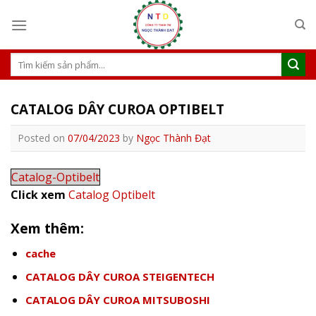
S
k
i
p
T
ì
t
m
o
k
CATALOG DÂY CUROA OPTIBELT
c
i
ế
o
Posted on
07/04/2023
by
Ngọc Thành Đạt
m
n
:
t
Catalog-Optibelt
e
Click xem
Catalog Optibelt
n
t
Xem thêm:
cache
CATALOG DÂY CUROA STEIGENTECH
CATALOG DÂY CUROA MITSUBOSHI