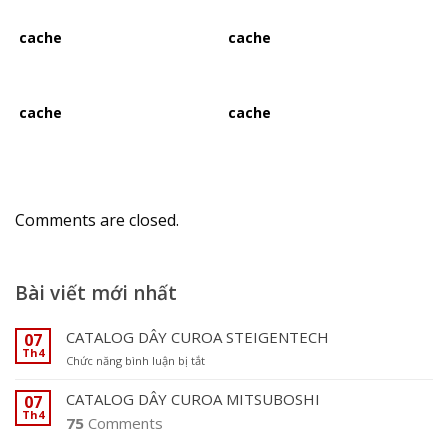
cache
cache
cache
cache
Comments are closed.
Bài viết mới nhất
CATALOG DÂY CUROA STEIGENTECH
07
Th4
ở
Chức năng bình luận bị tắt
C
A
CATALOG DÂY CUROA MITSUBOSHI
07
T
Th4
75
Comments
A
L