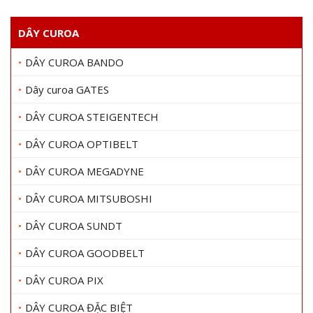
D
e
a
Y
c
N
DÂY CUROA
h
E
e
DÂY CUROA BANDO
Dây curoa GATES
DÂY CUROA STEIGENTECH
DÂY CUROA OPTIBELT
DÂY CUROA MEGADYNE
DÂY CUROA MITSUBOSHI
DÂY CUROA SUNDT
DÂY CUROA GOODBELT
DÂY CUROA PIX
DÂY CUROA ĐẶC BIỆT