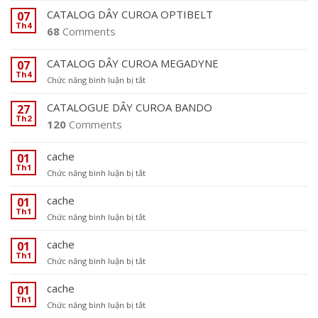
O
CATALOG DÂY CUROA OPTIBELT
07
G
Th4
68
Comments
D
Â
Y
CATALOG DÂY CUROA MEGADYNE
07
C
Th4
ở
Chức năng bình luận bị tắt
U
C
R
A
CATALOGUE DÂY CUROA BANDO
O
27
T
Th2
A
120
Comments
A
S
L
T
O
cache
E
01
G
I
Th1
ở
Chức năng bình luận bị tắt
D
G
c
Â
E
a
cache
01
Y
N
c
Th1
C
T
ở
Chức năng bình luận bị tắt
h
U
E
c
e
R
C
a
cache
01
O
H
c
Th1
A
ở
Chức năng bình luận bị tắt
h
M
c
e
E
a
cache
01
G
c
Th1
ở
Chức năng bình luận bị tắt
A
h
c