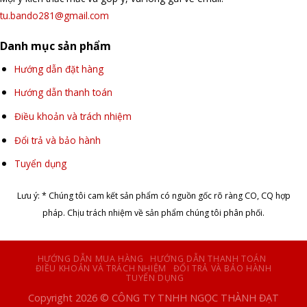
tu.bando281@gmail.com
Danh mục sản phẩm
Hướng dẫn đặt hàng
Hướng dẫn thanh toán
Điều khoản và trách nhiệm
Đổi trả và bảo hành
Tuyển dụng
Lưu ý: * Chúng tôi cam kết sản phẩm có nguồn gốc rõ ràng CO, CQ hợp
pháp. Chịu trách nhiệm về sản phẩm chúng tôi phân phối.
HƯỚNG DẪN MUA HÀNG
HƯỚNG DẪN THANH TOÁN
ĐIỀU KHOẢN VÀ TRÁCH NHIỆM
ĐỔI TRẢ VÀ BẢO HÀNH
TUYỂN DỤNG
Copyright 2026 © CÔNG TY TNHH NGỌC THÀNH ĐẠT