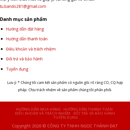
tu.bando281@gmail.com
Danh mục sản phẩm
Hướng dẫn đặt hàng
Hướng dẫn thanh toán
Điều khoản và trách nhiệm
Đổi trả và bảo hành
Tuyển dụng
Lưu ý: * Chúng tôi cam kết sản phẩm có nguồn gốc rõ ràng CO, CQ hợp
pháp. Chịu trách nhiệm về sản phẩm chúng tôi phân phối.
HƯỚNG DẪN MUA HÀNG
HƯỚNG DẪN THANH TOÁN
ĐIỀU KHOẢN VÀ TRÁCH NHIỆM
ĐỔI TRẢ VÀ BẢO HÀNH
TUYỂN DỤNG
Copyright 2026 © CÔNG TY TNHH NGỌC THÀNH ĐẠT