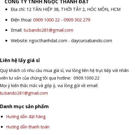
CÔNG TY TNHH NGỌC THÀNH ĐẠT
Địa chỉ: 12 TÂN HIỆP 38, THỚI TÂY 2, HÓC MÔN, HCM
Điện thoại:
0909 1000 22
-
0909 302 279
Email:
tu.bando281@gmail.com
Website: ngocthanhdat.com - daycuroabando.com
Liên hệ lấy giá sỉ
Quý khách có nhu cầu mua giá sỉ, vui lòng liên hệ trực tiếp với nhân
viên tư vấn của chúng tôi qua hotline: 0909.1000.22
Mọi ý kiến thắc mắc và góp ý, vui lòng gửi về email:
tu.bando281@gmail.com
Danh mục sản phẩm
Hướng dẫn đặt hàng
Hướng dẫn thanh toán