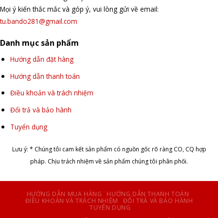
Mọi ý kiến thắc mắc và góp ý, vui lòng gửi về email:
tu.bando281@gmail.com
Danh mục sản phẩm
Hướng dẫn đặt hàng
Hướng dẫn thanh toán
Điều khoản và trách nhiệm
Đổi trả và bảo hành
Tuyển dụng
Lưu ý: * Chúng tôi cam kết sản phẩm có nguồn gốc rõ ràng CO, CQ hợp
pháp. Chịu trách nhiệm về sản phẩm chúng tôi phân phối.
HƯỚNG DẪN MUA HÀNG
HƯỚNG DẪN THANH TOÁN
ĐIỀU KHOẢN VÀ TRÁCH NHIỆM
ĐỔI TRẢ VÀ BẢO HÀNH
TUYỂN DỤNG