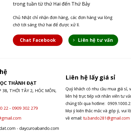
trong tuần từ thứ Hai đến Thứ Bảy
Chủ Nhật chỉ nhận đơn hàng, các đơn hàng vui lòng
chờ tới sáng thứ hai để được xử lí.
Chat Facebook
Liên hệ tư vấn
 hệ
Liên hệ lấy giá sỉ
GỌC THÀNH ĐẠT
Quý khách có nhu cầu mua giá sỉ, v
ỆP 38, THỚI TÂY 2, HÓC MÔN,
liên hệ trực tiếp với nhân viên tư v
chúng tôi qua hotline: 0909.1000.2
0 22
-
0909 302 279
Mọi ý kiến thắc mắc và góp ý, vui l
về email:
tu.bando281@gmail.com
@gmail.com
hdat.com - daycuroabando.com