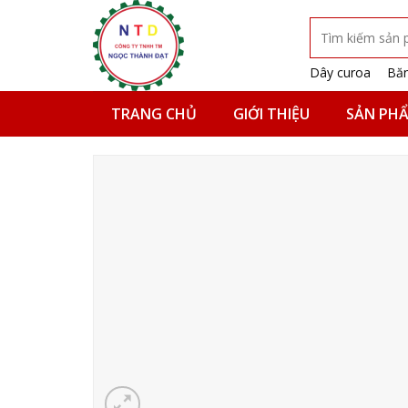
Skip
Tìm
to
kiếm:
content
Dây curoa
Băn
TRANG CHỦ
GIỚI THIỆU
SẢN PH