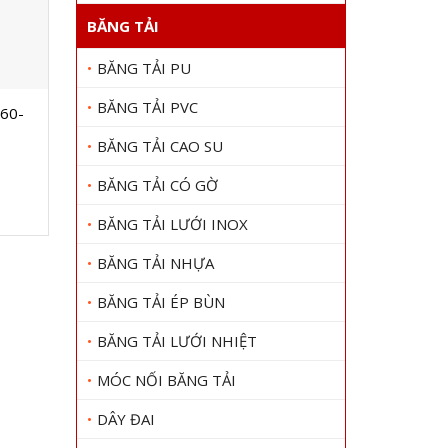
BĂNG TẢI
BĂNG TẢI PU
BĂNG TẢI PVC
60-
Dây curoa STEIGENTECH 5V1320
Dây c
Gọi 0909 1000 22
BĂNG TẢI CAO SU
Gọi
Xem chi tiết
BĂNG TẢI CÓ GỜ
BĂNG TẢI LƯỚI INOX
BĂNG TẢI NHỰA
BĂNG TẢI ÉP BÙN
BĂNG TẢI LƯỚI NHIỆT
MÓC NỐI BĂNG TẢI
DÂY ĐAI