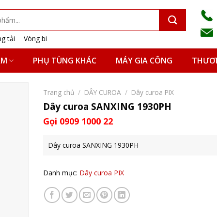
g tải
Vòng bi
ẨM
PHỤ TÙNG KHÁC
MÁY GIA CÔNG
THƯƠN
Trang chủ
/
DÂY CUROA
/
Dây curoa PIX
Dây curoa SANXING 1930PH
Gọi 0909 1000 22
Dây curoa SANXING 1930PH
Danh mục:
Dây curoa PIX