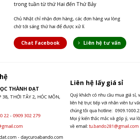
trong tuần từ thứ Hai đến Thứ Bảy
Chủ Nhật chỉ nhận đơn hàng, các đơn hàng vui lòng
chờ tới sáng thứ hai để được xử lí.
Chat Facebook
Liên hệ tư vấn
 hệ
Liên hệ lấy giá sỉ
GỌC THÀNH ĐẠT
Quý khách có nhu cầu mua giá sỉ, v
ỆP 38, THỚI TÂY 2, HÓC MÔN,
liên hệ trực tiếp với nhân viên tư v
chúng tôi qua hotline: 0909.1000.2
0 22
-
0909 302 279
Mọi ý kiến thắc mắc và góp ý, vui l
về email:
tu.bando281@gmail.com
@gmail.com
hdat.com - daycuroabando.com