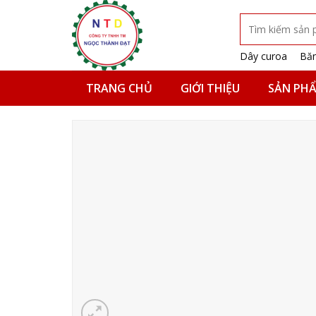
Skip
Tìm
to
kiếm:
content
Dây curoa
Băn
TRANG CHỦ
GIỚI THIỆU
SẢN PH