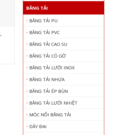
BĂNG TẢI
BĂNG TẢI PU
BĂNG TẢI PVC
L
Dây curoa Pix FM29
DÂY 
Gọi 0909 1000 22
Gọi
BĂNG TẢI CAO SU
Xem chi tiết
BĂNG TẢI CÓ GỜ
BĂNG TẢI LƯỚI INOX
BĂNG TẢI NHỰA
BĂNG TẢI ÉP BÙN
BĂNG TẢI LƯỚI NHIỆT
MÓC NỐI BĂNG TẢI
DÂY ĐAI