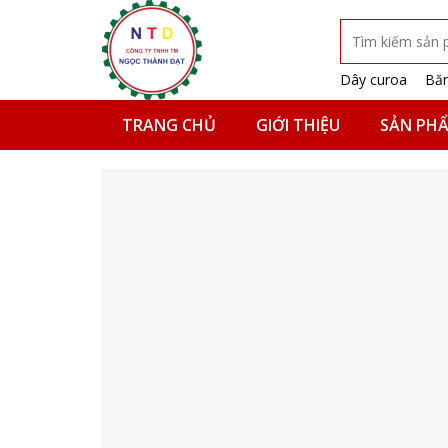
Skip
Tìm
to
kiếm:
content
Dây curoa
Băn
TRANG CHỦ
GIỚI THIỆU
SẢN PH