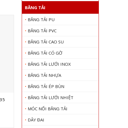
BĂNG TẢI
BĂNG TẢI PU
BĂNG TẢI PVC
BĂNG TẢI CAO SU
BĂNG TẢI CÓ GỜ
BĂNG TẢI LƯỚI INOX
BĂNG TẢI NHỰA
BĂNG TẢI ÉP BÙN
BĂNG TẢI LƯỚI NHIỆT
135
Dây curoa T5-OPEN
Dây curo
Gọi 0909 1000 22
Gọi
MÓC NỐI BĂNG TẢI
Xem chi tiết
DÂY ĐAI