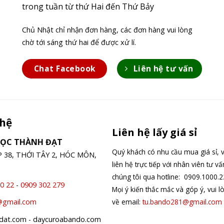
trong tuần từ thứ Hai đến Thứ Bảy
Chủ Nhật chỉ nhận đơn hàng, các đơn hàng vui lòng
chờ tới sáng thứ hai để được xử lí.
Chat Facebook
Liên hệ tư vấn
 hệ
Liên hệ lấy giá sỉ
GỌC THÀNH ĐẠT
Quý khách có nhu cầu mua giá sỉ, v
ỆP 38, THỚI TÂY 2, HÓC MÔN,
liên hệ trực tiếp với nhân viên tư v
chúng tôi qua hotline: 0909.1000.2
0 22
-
0909 302 279
Mọi ý kiến thắc mắc và góp ý, vui l
về email:
tu.bando281@gmail.com
@gmail.com
hdat.com - daycuroabando.com