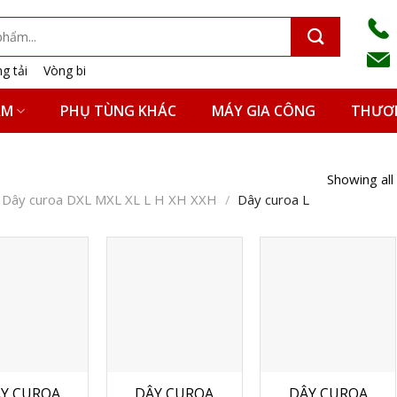
g tải
Vòng bi
ẨM
PHỤ TÙNG KHÁC
MÁY GIA CÔNG
THƯƠN
Showing all
Dây curoa DXL MXL XL L H XH XXH
/
Dây curoa L
Y CUROA
DÂY CUROA
DÂY CUROA