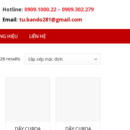
Hotline:
0909.1000.22 – 0909.302.279
Email:
tu.bando281@gmail.com
G HIỆU
LIÊN HỆ
 26 results
DÂY CUROA
DÂY CUROA