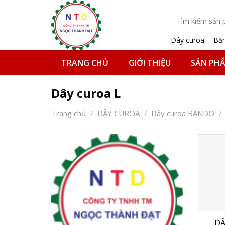
Skip
Tìm
to
kiếm:
content
Dây curoa
Băn
TRANG CHỦ
GIỚI THIỆU
SẢN PH
Dây curoa L
Trang chủ
/
DÂY CUROA
/
Dây curoa BANDO
/
DÂ