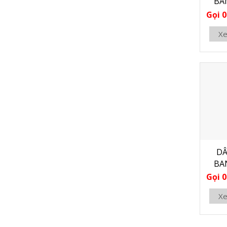
BA
Gọi 0
Xe
DÂ
BA
Gọi 0
Xe