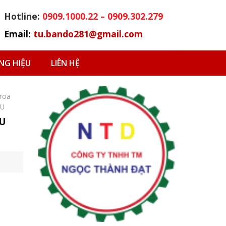
Hotline:
0909.1000.22 – 0909.302.279
Email:
tu.bando281@gmail.com
G HIỆU
LIÊN HỆ
roa
YU
YU