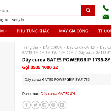
g tải
Vòng bi
ẨM
PHỤ TÙNG KHÁC
MÁY GIA CÔNG
THƯƠN
Trang chủ
/
DÂY CUROA
/
Dây curoa GATES
/
Dây cu
GATES 3M-5M-8M-8YU-14M-20M
/
Dây curoa GATES 8
Dây curoa GATES POWERGRIP 1736-8
Gọi 0909 1000 22
Dây curoa GATES POWERGRIP 8YU1736
Danh mục:
Dây curoa GATES 8YU