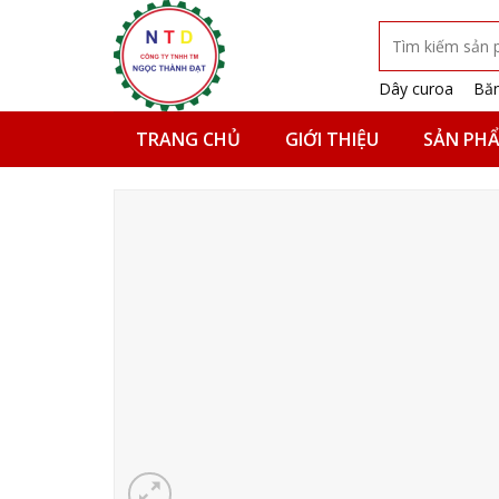
Skip
Tìm
to
kiếm:
content
Dây curoa
Băn
TRANG CHỦ
GIỚI THIỆU
SẢN PH