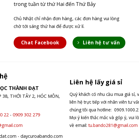
trong tuần từ thứ Hai đến Thứ Bảy
Chủ Nhật chỉ nhận đơn hàng, các đơn hàng vui lòng
chờ tới sáng thứ hai để được xử lí.
Chat Facebook
Liên hệ tư vấn
 hệ
Liên hệ lấy giá sỉ
GỌC THÀNH ĐẠT
Quý khách có nhu cầu mua giá sỉ, v
ỆP 38, THỚI TÂY 2, HÓC MÔN,
liên hệ trực tiếp với nhân viên tư v
chúng tôi qua hotline: 0909.1000.2
0 22
-
0909 302 279
Mọi ý kiến thắc mắc và góp ý, vui l
về email:
tu.bando281@gmail.com
@gmail.com
hdat.com - daycuroabando.com