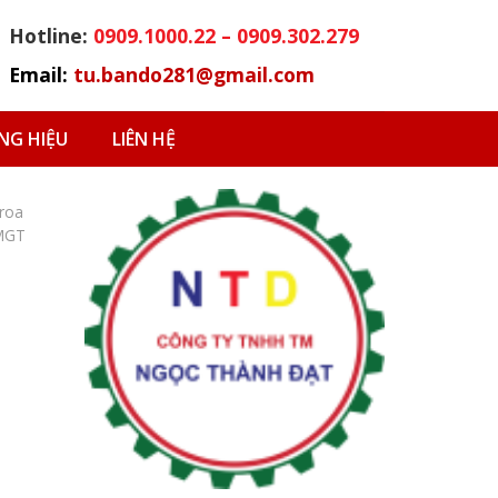
Hotline:
0909.1000.22 – 0909.302.279
Email:
tu.bando281@gmail.com
G HIỆU
LIÊN HỆ
roa
4MGT