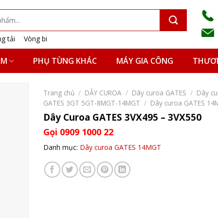
g tải
Vòng bi
ẨM
PHỤ TÙNG KHÁC
MÁY GIA CÔNG
THƯƠN
Trang chủ
/
DÂY CUROA
/
Dây curoa GATES
/
Dây cu
GATES 3GT 5GT-8MGT-14MGT
/
Dây curoa GATES 1
Dây Curoa GATES 3VX495 – 3VX550
Gọi 0909 1000 22
Danh mục:
Dây curoa GATES 14MGT