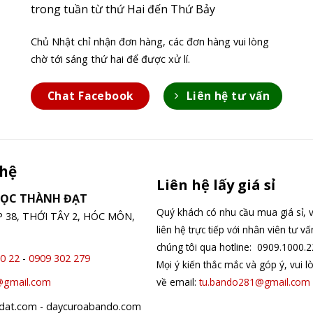
trong tuần từ thứ Hai đến Thứ Bảy
Chủ Nhật chỉ nhận đơn hàng, các đơn hàng vui lòng
chờ tới sáng thứ hai để được xử lí.
Chat Facebook
Liên hệ tư vấn
 hệ
Liên hệ lấy giá sỉ
GỌC THÀNH ĐẠT
Quý khách có nhu cầu mua giá sỉ, v
ỆP 38, THỚI TÂY 2, HÓC MÔN,
liên hệ trực tiếp với nhân viên tư v
chúng tôi qua hotline: 0909.1000.2
0 22
-
0909 302 279
Mọi ý kiến thắc mắc và góp ý, vui l
về email:
tu.bando281@gmail.com
@gmail.com
hdat.com - daycuroabando.com