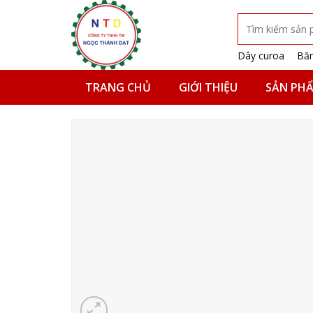
Skip
Tìm
to
kiếm:
content
Dây curoa
Băn
TRANG CHỦ
GIỚI THIỆU
SẢN PH