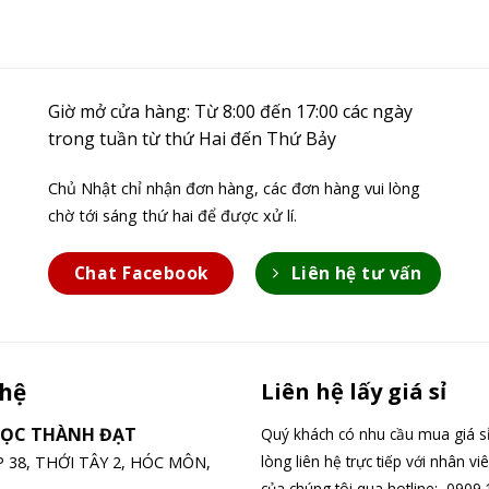
Giờ mở cửa hàng: Từ 8:00 đến 17:00 các ngày
trong tuần từ thứ Hai đến Thứ Bảy
Chủ Nhật chỉ nhận đơn hàng, các đơn hàng vui lòng
chờ tới sáng thứ hai để được xử lí.
Chat Facebook
Liên hệ tư vấn
 hệ
Liên hệ lấy giá sỉ
GỌC THÀNH ĐẠT
Quý khách có nhu cầu mua giá sỉ
lòng liên hệ trực tiếp với nhân vi
ỆP 38, THỚI TÂY 2, HÓC MÔN,
của chúng tôi qua hotline: 0909