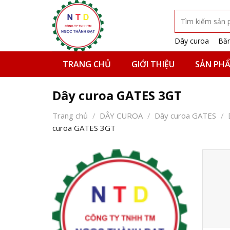
Skip
Tìm
to
kiếm:
content
Dây curoa
Băn
TRANG CHỦ
GIỚI THIỆU
SẢN PH
Dây curoa GATES 3GT
Trang chủ
/
DÂY CUROA
/
Dây curoa GATES
/
curoa GATES 3GT