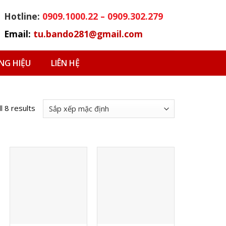
Hotline:
0909.1000.22 – 0909.302.279
Email:
tu.bando281@gmail.com
G HIỆU
LIÊN HỆ
l 8 results