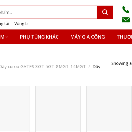
g tải
Vòng bi
ẨM
PHỤ TÙNG KHÁC
MÁY GIA CÔNG
THƯƠN
Showing al
Dây curoa GATES 3GT 5GT-8MGT-14MGT
/
Dây