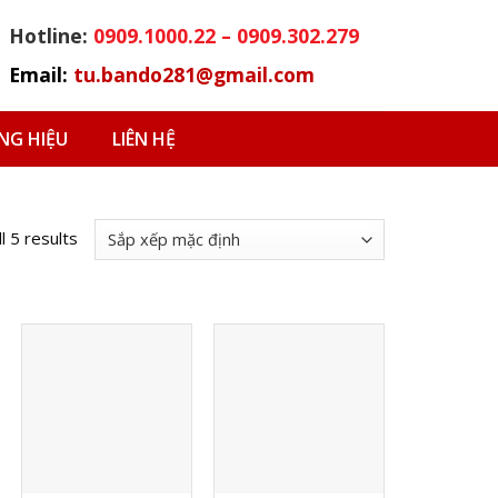
Hotline:
0909.1000.22 – 0909.302.279
Email:
tu.bando281@gmail.com
G HIỆU
LIÊN HỆ
l 5 results