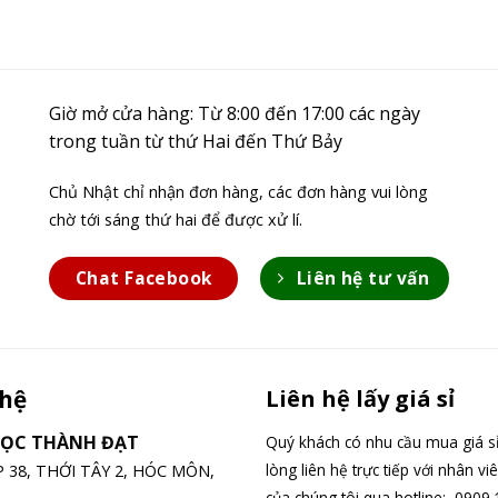
Giờ mở cửa hàng: Từ 8:00 đến 17:00 các ngày
trong tuần từ thứ Hai đến Thứ Bảy
Chủ Nhật chỉ nhận đơn hàng, các đơn hàng vui lòng
chờ tới sáng thứ hai để được xử lí.
Chat Facebook
Liên hệ tư vấn
 hệ
Liên hệ lấy giá sỉ
GỌC THÀNH ĐẠT
Quý khách có nhu cầu mua giá sỉ
lòng liên hệ trực tiếp với nhân vi
ỆP 38, THỚI TÂY 2, HÓC MÔN,
của chúng tôi qua hotline: 0909