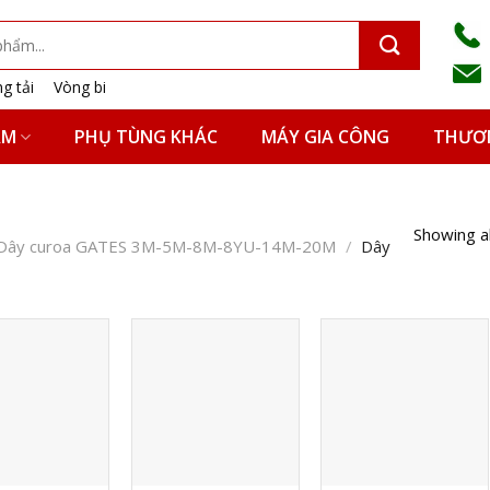
g tải
Vòng bi
ẨM
PHỤ TÙNG KHÁC
MÁY GIA CÔNG
THƯƠN
Showing al
Dây curoa GATES 3M-5M-8M-8YU-14M-20M
/
Dây