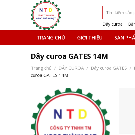
Skip
Tìm
to
kiếm:
content
Dây curoa
Băn
TRANG CHỦ
GIỚI THIỆU
SẢN PH
Dây curoa GATES 14M
Trang chủ
/
DÂY CUROA
/
Dây curoa GATES
/
curoa GATES 14M