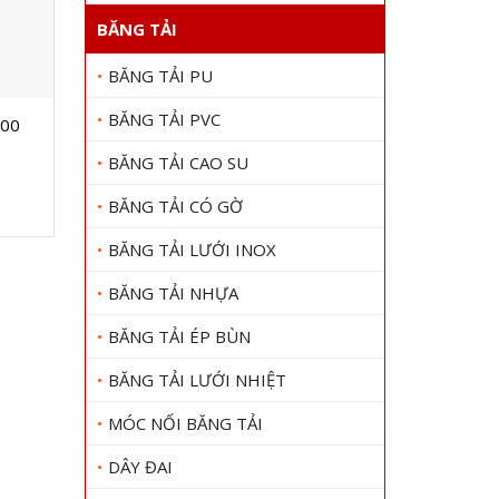
BĂNG TẢI
BĂNG TẢI PU
BĂNG TẢI PVC
00
DÂY CUROA BANDO XPB1700
Dây cur
Gọi 0909 1000 22
Gọi
BĂNG TẢI CAO SU
Xem chi tiết
BĂNG TẢI CÓ GỜ
BĂNG TẢI LƯỚI INOX
BĂNG TẢI NHỰA
BĂNG TẢI ÉP BÙN
BĂNG TẢI LƯỚI NHIỆT
MÓC NỐI BĂNG TẢI
DÂY ĐAI