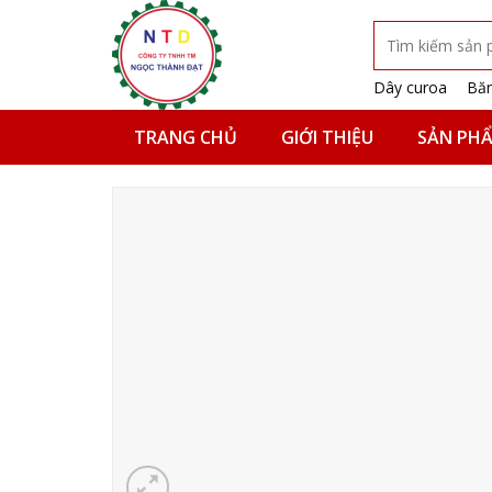
Skip
Tìm
to
kiếm:
content
Dây curoa
Băn
TRANG CHỦ
GIỚI THIỆU
SẢN PH