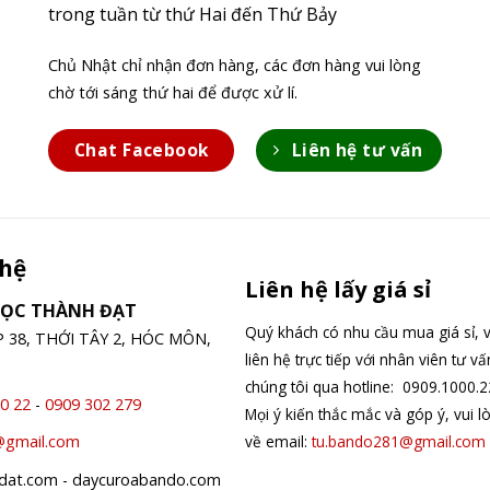
trong tuần từ thứ Hai đến Thứ Bảy
Chủ Nhật chỉ nhận đơn hàng, các đơn hàng vui lòng
chờ tới sáng thứ hai để được xử lí.
Chat Facebook
Liên hệ tư vấn
 hệ
Liên hệ lấy giá sỉ
GỌC THÀNH ĐẠT
Quý khách có nhu cầu mua giá sỉ, v
ỆP 38, THỚI TÂY 2, HÓC MÔN,
liên hệ trực tiếp với nhân viên tư v
chúng tôi qua hotline: 0909.1000.2
0 22
-
0909 302 279
Mọi ý kiến thắc mắc và góp ý, vui l
về email:
tu.bando281@gmail.com
@gmail.com
hdat.com - daycuroabando.com