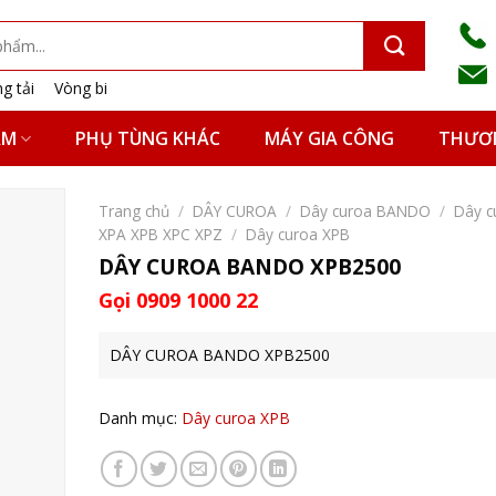
g tải
Vòng bi
ẨM
PHỤ TÙNG KHÁC
MÁY GIA CÔNG
THƯƠN
Trang chủ
/
DÂY CUROA
/
Dây curoa BANDO
/
Dây c
XPA XPB XPC XPZ
/
Dây curoa XPB
DÂY CUROA BANDO XPB2500
Gọi 0909 1000 22
DÂY CUROA BANDO XPB2500
Danh mục:
Dây curoa XPB