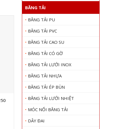
BĂNG TẢI
BĂNG TẢI PU
BĂNG TẢI PVC
BĂNG TẢI CAO SU
BĂNG TẢI CÓ GỜ
BĂNG TẢI LƯỚI INOX
BĂNG TẢI NHỰA
BĂNG TẢI ÉP BÙN
BĂNG TẢI LƯỚI NHIỆT
250
Dây curoa BANDO T10-1300
DÂY CURO
Gọi 0909 1000 22
Gọi
MÓC NỐI BĂNG TẢI
Xem chi tiết
DÂY ĐAI