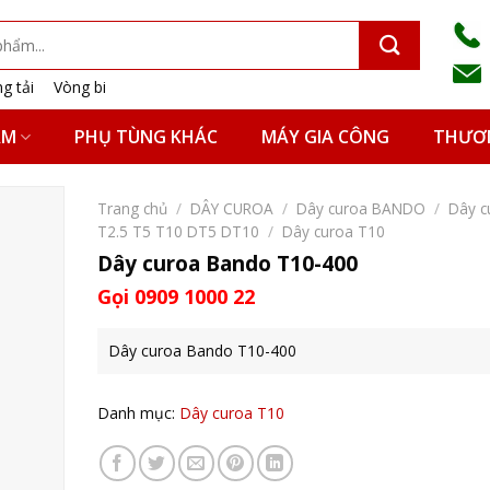
g tải
Vòng bi
ẨM
PHỤ TÙNG KHÁC
MÁY GIA CÔNG
THƯƠN
Trang chủ
/
DÂY CUROA
/
Dây curoa BANDO
/
Dây c
T2.5 T5 T10 DT5 DT10
/
Dây curoa T10
Dây curoa Bando T10-400
Gọi 0909 1000 22
Dây curoa Bando T10-400
Danh mục:
Dây curoa T10