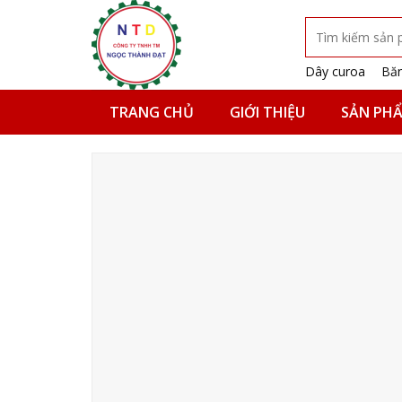
Skip
Tìm
to
kiếm:
content
Dây curoa
Băn
TRANG CHỦ
GIỚI THIỆU
SẢN PH