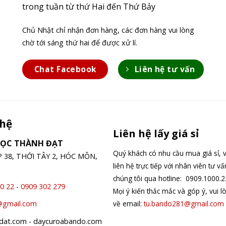
trong tuần từ thứ Hai đến Thứ Bảy
Chủ Nhật chỉ nhận đơn hàng, các đơn hàng vui lòng
chờ tới sáng thứ hai để được xử lí.
Chat Facebook
Liên hệ tư vấn
 hệ
Liên hệ lấy giá sỉ
GỌC THÀNH ĐẠT
Quý khách có nhu cầu mua giá sỉ, v
ỆP 38, THỚI TÂY 2, HÓC MÔN,
liên hệ trực tiếp với nhân viên tư v
chúng tôi qua hotline: 0909.1000.2
0 22
-
0909 302 279
Mọi ý kiến thắc mắc và góp ý, vui l
về email:
tu.bando281@gmail.com
@gmail.com
hdat.com - daycuroabando.com