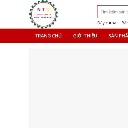
Skip
Tìm
to
kiếm:
content
Dây curoa
Băn
TRANG CHỦ
GIỚI THIỆU
SẢN PH