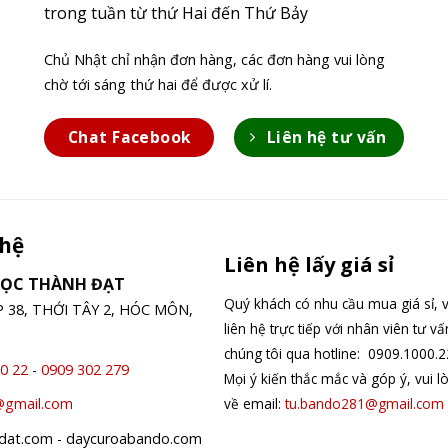
trong tuần từ thứ Hai đến Thứ Bảy
Chủ Nhật chỉ nhận đơn hàng, các đơn hàng vui lòng
chờ tới sáng thứ hai để được xử lí.
Chat Facebook
Liên hệ tư vấn
 hệ
Liên hệ lấy giá sỉ
GỌC THÀNH ĐẠT
Quý khách có nhu cầu mua giá sỉ, v
ỆP 38, THỚI TÂY 2, HÓC MÔN,
liên hệ trực tiếp với nhân viên tư v
chúng tôi qua hotline: 0909.1000.2
0 22
-
0909 302 279
Mọi ý kiến thắc mắc và góp ý, vui l
về email:
tu.bando281@gmail.com
@gmail.com
hdat.com - daycuroabando.com