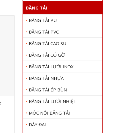
BĂNG TẢI
BĂNG TẢI PU
BĂNG TẢI PVC
BĂNG TẢI CAO SU
BĂNG TẢI CÓ GỜ
BĂNG TẢI LƯỚI INOX
BĂNG TẢI NHỰA
BĂNG TẢI ÉP BÙN
BĂNG TẢI LƯỚI NHIỆT
0
DÂY CUROA BANDO SPC 4600
Dây curo
Gọi 0909 1000 22
Gọi
MÓC NỐI BĂNG TẢI
Xem chi tiết
DÂY ĐAI