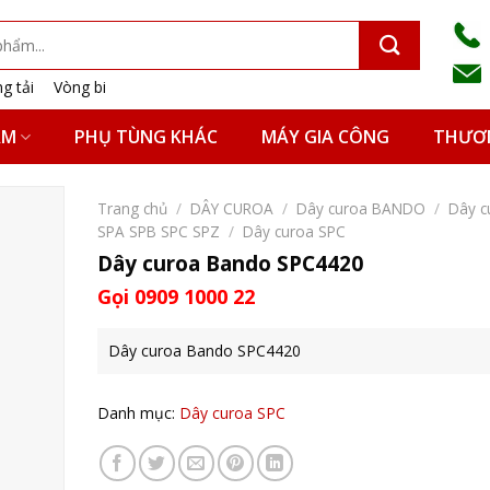
g tải
Vòng bi
ẨM
PHỤ TÙNG KHÁC
MÁY GIA CÔNG
THƯƠN
Trang chủ
/
DÂY CUROA
/
Dây curoa BANDO
/
Dây c
SPA SPB SPC SPZ
/
Dây curoa SPC
Dây curoa Bando SPC4420
Gọi 0909 1000 22
Dây curoa Bando SPC4420
Danh mục:
Dây curoa SPC