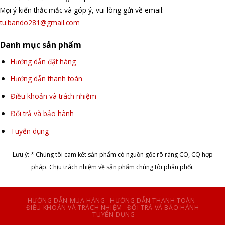
Mọi ý kiến thắc mắc và góp ý, vui lòng gửi về email:
tu.bando281@gmail.com
Danh mục sản phẩm
Hướng dẫn đặt hàng
Hướng dẫn thanh toán
Điều khoản và trách nhiệm
Đổi trả và bảo hành
Tuyển dụng
Lưu ý: * Chúng tôi cam kết sản phẩm có nguồn gốc rõ ràng CO, CQ hợp
pháp. Chịu trách nhiệm về sản phẩm chúng tôi phân phối.
HƯỚNG DẪN MUA HÀNG
HƯỚNG DẪN THANH TOÁN
ĐIỀU KHOẢN VÀ TRÁCH NHIỆM
ĐỔI TRẢ VÀ BẢO HÀNH
TUYỂN DỤNG