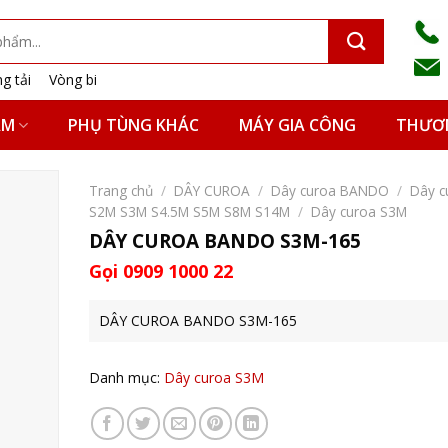
g tải
Vòng bi
ẨM
PHỤ TÙNG KHÁC
MÁY GIA CÔNG
THƯƠN
Trang chủ
/
DÂY CUROA
/
Dây curoa BANDO
/
Dây c
S2M S3M S4.5M S5M S8M S14M
/
Dây curoa S3M
DÂY CUROA BANDO S3M-165
Gọi 0909 1000 22
DÂY CUROA BANDO S3M-165
Danh mục:
Dây curoa S3M