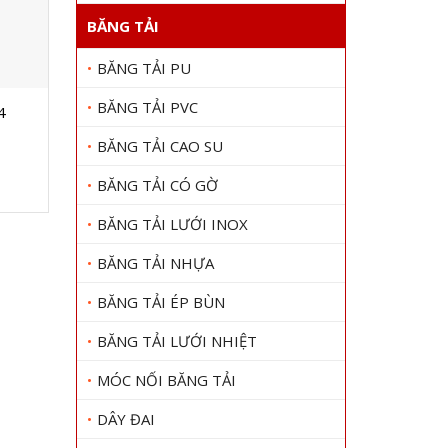
BĂNG TẢI
BĂNG TẢI PU
BĂNG TẢI PVC
4
Dây curoa Bando S3M402
Dây cu
Gọi 0909 1000 22
Gọi
BĂNG TẢI CAO SU
Xem chi tiết
BĂNG TẢI CÓ GỜ
BĂNG TẢI LƯỚI INOX
BĂNG TẢI NHỰA
BĂNG TẢI ÉP BÙN
BĂNG TẢI LƯỚI NHIỆT
MÓC NỐI BĂNG TẢI
DÂY ĐAI