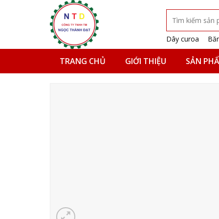
Skip
Tìm
to
kiếm:
content
Dây curoa
Băn
TRANG CHỦ
GIỚI THIỆU
SẢN PH