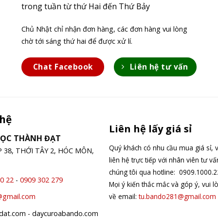
trong tuần từ thứ Hai đến Thứ Bảy
Chủ Nhật chỉ nhận đơn hàng, các đơn hàng vui lòng
chờ tới sáng thứ hai để được xử lí.
Chat Facebook
Liên hệ tư vấn
 hệ
Liên hệ lấy giá sỉ
GỌC THÀNH ĐẠT
Quý khách có nhu cầu mua giá sỉ, v
ỆP 38, THỚI TÂY 2, HÓC MÔN,
liên hệ trực tiếp với nhân viên tư v
chúng tôi qua hotline: 0909.1000.2
0 22
-
0909 302 279
Mọi ý kiến thắc mắc và góp ý, vui l
về email:
tu.bando281@gmail.com
@gmail.com
hdat.com - daycuroabando.com