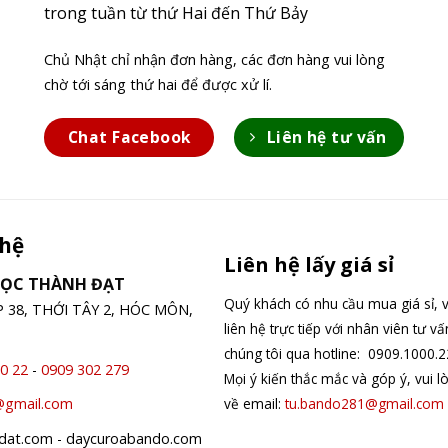
trong tuần từ thứ Hai đến Thứ Bảy
Chủ Nhật chỉ nhận đơn hàng, các đơn hàng vui lòng
chờ tới sáng thứ hai để được xử lí.
Chat Facebook
Liên hệ tư vấn
 hệ
Liên hệ lấy giá sỉ
GỌC THÀNH ĐẠT
Quý khách có nhu cầu mua giá sỉ, v
ỆP 38, THỚI TÂY 2, HÓC MÔN,
liên hệ trực tiếp với nhân viên tư v
chúng tôi qua hotline: 0909.1000.2
0 22
-
0909 302 279
Mọi ý kiến thắc mắc và góp ý, vui l
về email:
tu.bando281@gmail.com
@gmail.com
hdat.com - daycuroabando.com