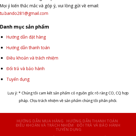
Mọi ý kiến thắc mắc và góp ý, vui lòng gửi về email:
tu.bando281@gmail.com
Danh mục sản phẩm
Hướng dẫn đặt hàng
Hướng dẫn thanh toán
Điều khoản và trách nhiệm
Đổi trả và bảo hành
Tuyển dụng
Lưu ý: * Chúng tôi cam kết sản phẩm có nguồn gốc rõ ràng CO, CQ hợp
pháp. Chịu trách nhiệm về sản phẩm chúng tôi phân phối.
HƯỚNG DẪN MUA HÀNG
HƯỚNG DẪN THANH TOÁN
ĐIỀU KHOẢN VÀ TRÁCH NHIỆM
ĐỔI TRẢ VÀ BẢO HÀNH
TUYỂN DỤNG