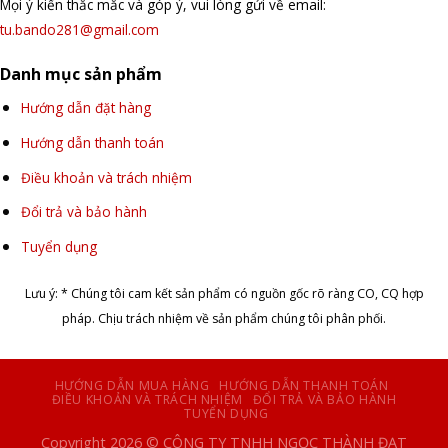
Mọi ý kiến thắc mắc và góp ý, vui lòng gửi về email:
tu.bando281@gmail.com
Danh mục sản phẩm
Hướng dẫn đặt hàng
Hướng dẫn thanh toán
Điều khoản và trách nhiệm
Đổi trả và bảo hành
Tuyển dụng
Lưu ý: * Chúng tôi cam kết sản phẩm có nguồn gốc rõ ràng CO, CQ hợp
pháp. Chịu trách nhiệm về sản phẩm chúng tôi phân phối.
HƯỚNG DẪN MUA HÀNG
HƯỚNG DẪN THANH TOÁN
ĐIỀU KHOẢN VÀ TRÁCH NHIỆM
ĐỔI TRẢ VÀ BẢO HÀNH
TUYỂN DỤNG
Copyright 2026 © CÔNG TY TNHH NGỌC THÀNH ĐẠT