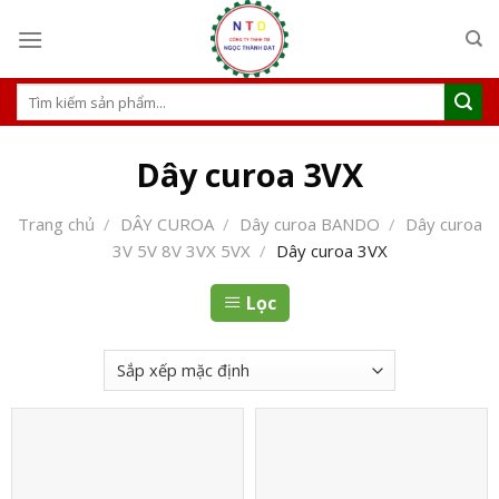
S
k
i
p
T
ì
t
m
o
k
Dây curoa 3VX
c
i
ế
o
m
Trang chủ
/
DÂY CUROA
/
Dây curoa BANDO
/
Dây curoa
n
:
3V 5V 8V 3VX 5VX
/
Dây curoa 3VX
t
e
Lọc
n
t