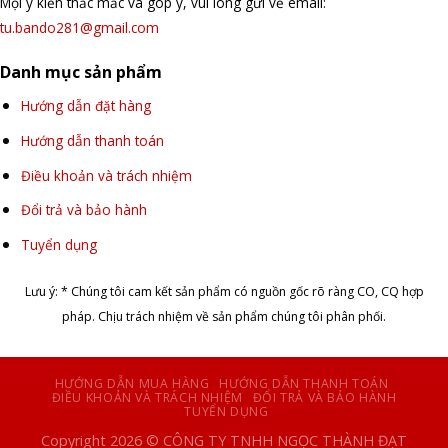
Mọi ý kiến thắc mắc và góp ý, vui lòng gửi về email:
tu.bando281@gmail.com
Danh mục sản phẩm
Hướng dẫn đặt hàng
Hướng dẫn thanh toán
Điều khoản và trách nhiệm
Đổi trả và bảo hành
Tuyển dụng
Lưu ý: * Chúng tôi cam kết sản phẩm có nguồn gốc rõ ràng CO, CQ hợp
pháp. Chịu trách nhiệm về sản phẩm chúng tôi phân phối.
HƯỚNG DẪN MUA HÀNG
HƯỚNG DẪN THANH TOÁN
ĐIỀU KHOẢN VÀ TRÁCH NHIỆM
ĐỔI TRẢ VÀ BẢO HÀNH
TUYỂN DỤNG
Copyright 2026 © CÔNG TY TNHH NGỌC THÀNH ĐẠT