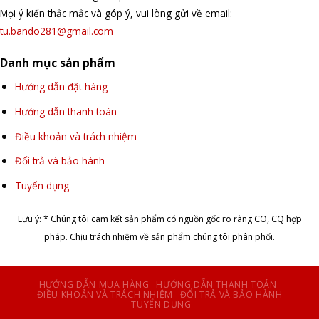
Mọi ý kiến thắc mắc và góp ý, vui lòng gửi về email:
tu.bando281@gmail.com
Danh mục sản phẩm
Hướng dẫn đặt hàng
Hướng dẫn thanh toán
Điều khoản và trách nhiệm
Đổi trả và bảo hành
Tuyển dụng
Lưu ý: * Chúng tôi cam kết sản phẩm có nguồn gốc rõ ràng CO, CQ hợp
pháp. Chịu trách nhiệm về sản phẩm chúng tôi phân phối.
HƯỚNG DẪN MUA HÀNG
HƯỚNG DẪN THANH TOÁN
ĐIỀU KHOẢN VÀ TRÁCH NHIỆM
ĐỔI TRẢ VÀ BẢO HÀNH
TUYỂN DỤNG