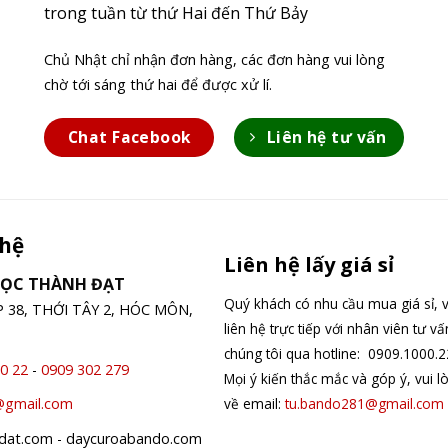
trong tuần từ thứ Hai đến Thứ Bảy
Chủ Nhật chỉ nhận đơn hàng, các đơn hàng vui lòng
chờ tới sáng thứ hai để được xử lí.
Chat Facebook
Liên hệ tư vấn
 hệ
Liên hệ lấy giá sỉ
GỌC THÀNH ĐẠT
Quý khách có nhu cầu mua giá sỉ, v
ỆP 38, THỚI TÂY 2, HÓC MÔN,
liên hệ trực tiếp với nhân viên tư v
chúng tôi qua hotline: 0909.1000.2
0 22
-
0909 302 279
Mọi ý kiến thắc mắc và góp ý, vui l
về email:
tu.bando281@gmail.com
@gmail.com
hdat.com - daycuroabando.com