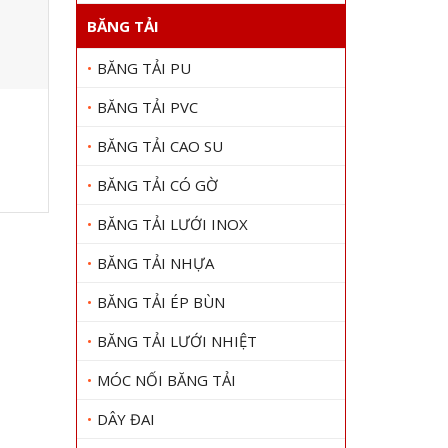
BĂNG TẢI
BĂNG TẢI PU
BĂNG TẢI PVC
M
Băng tải nhám thùng
Băng 
Gọi 0909 1000 22
Gọi
BĂNG TẢI CAO SU
Xem chi tiết
BĂNG TẢI CÓ GỜ
BĂNG TẢI LƯỚI INOX
BĂNG TẢI NHỰA
BĂNG TẢI ÉP BÙN
BĂNG TẢI LƯỚI NHIỆT
MÓC NỐI BĂNG TẢI
DÂY ĐAI