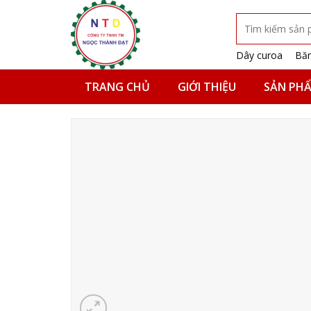
Skip
Tìm
to
kiếm:
content
Dây curoa
Băn
TRANG CHỦ
GIỚI THIỆU
SẢN PH