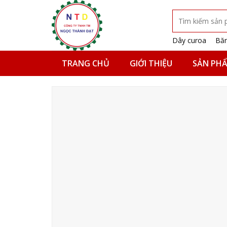
Skip
Tìm
to
kiếm:
content
Dây curoa
Băn
TRANG CHỦ
GIỚI THIỆU
SẢN PH