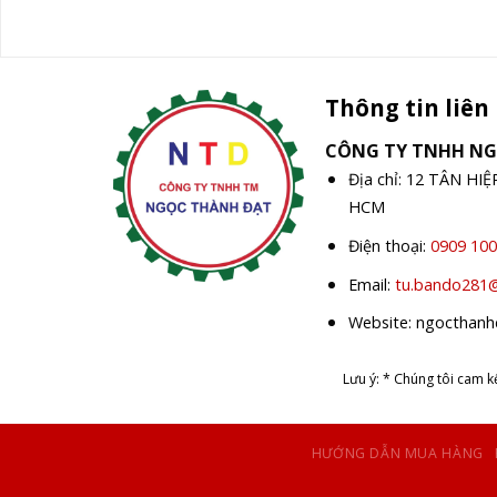
Thông tin liên
CÔNG TY TNHH N
Địa chỉ: 12 TÂN HI
HCM
Điện thoại:
0909 100
Email:
tu.bando281
Website: ngocthan
Lưu ý: * Chúng tôi cam 
HƯỚNG DẪN MUA HÀNG