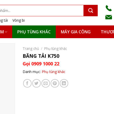
g tải
Vòng bi
ẨM
PHỤ TÙNG KHÁC
MÁY GIA CÔNG
THƯƠN
Trang chủ
/
Phụ tùng khác
BĂNG TẢI K750
Gọi 0909 1000 22
Danh mục:
Phụ tùng khác