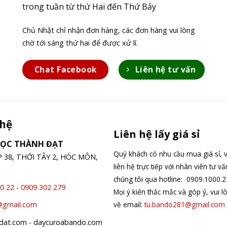
trong tuần từ thứ Hai đến Thứ Bảy
Chủ Nhật chỉ nhận đơn hàng, các đơn hàng vui lòng
chờ tới sáng thứ hai để được xử lí.
Chat Facebook
Liên hệ tư vấn
 hệ
Liên hệ lấy giá sỉ
GỌC THÀNH ĐẠT
Quý khách có nhu cầu mua giá sỉ, v
ỆP 38, THỚI TÂY 2, HÓC MÔN,
liên hệ trực tiếp với nhân viên tư v
chúng tôi qua hotline: 0909.1000.2
0 22
-
0909 302 279
Mọi ý kiến thắc mắc và góp ý, vui l
về email:
tu.bando281@gmail.com
@gmail.com
hdat.com - daycuroabando.com