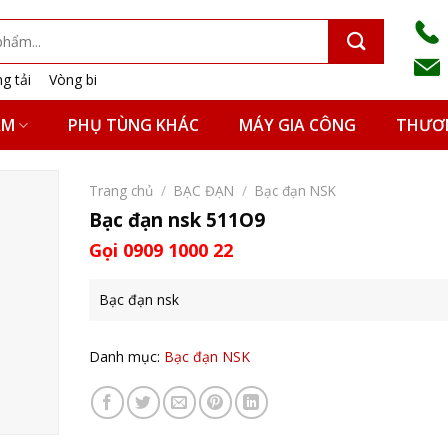
g tải
Vòng bi
ẨM
PHỤ TÙNG KHÁC
MÁY GIA CÔNG
THƯƠN
Trang chủ
/
BẠC ĐẠN
/
Bạc đạn NSK
Bạc đạn nsk 511O9
Gọi 0909 1000 22
Bạc đạn nsk
Danh mục:
Bạc đạn NSK