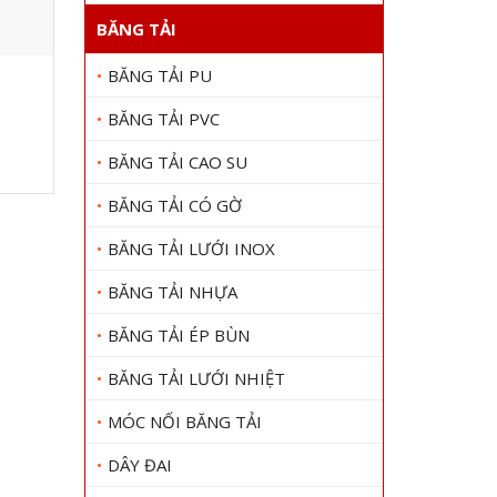
BĂNG TẢI
Bạc
BĂNG TẢI PU
Bạc đạn nsk 22214K
Gọi
Gọi 0909 1000 22
BĂNG TẢI PVC
Xem chi tiết
BĂNG TẢI CAO SU
BĂNG TẢI CÓ GỜ
BĂNG TẢI LƯỚI INOX
BĂNG TẢI NHỰA
BĂNG TẢI ÉP BÙN
BĂNG TẢI LƯỚI NHIỆT
MÓC NỐI BĂNG TẢI
DÂY ĐAI